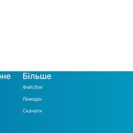
рне
Більше
Фейсбук
Лінкедін
Скачати