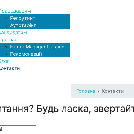
Працедавцям
Рекрутинг
Аутстафінг
Кандидатам
Про нас
Future Manager Ukraine
Рекомендації
Блог
Контакти
Головна
Контакти
тання? Будь ласка, звертай
il