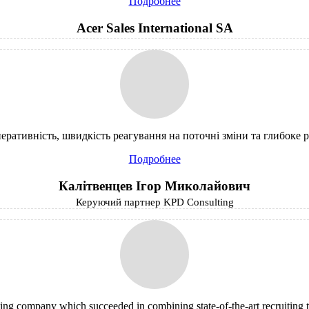
Подробнее
Acer Sales International SA
еративність, швидкість реагування на поточні зміни та глибоке 
Подробнее
Калітвенцев Ігор Миколайович
Керуючий партнер KPD Consulting
ing company which succeeded in combining state-of-the-art recruiting