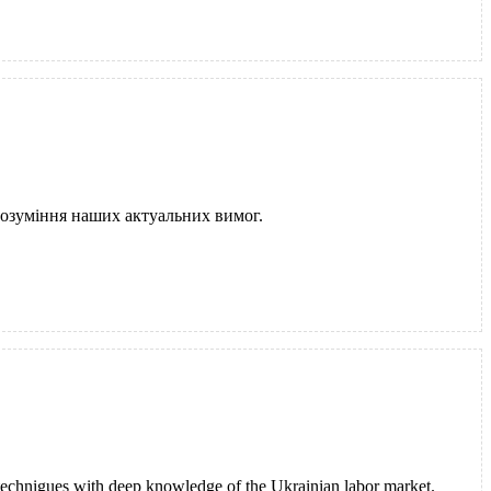
розуміння наших актуальних вимог.
 technigues with deep knowledge of the Ukrainian labor market.